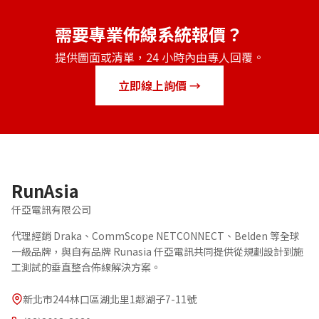
需要專業佈線系統報價？
提供圖面或清單，24 小時內由專人回覆。
立即線上詢價 →
RunAsia
仟亞電訊有限公司
代理經銷 Draka、CommScope NETCONNECT、Belden 等全球
一級品牌，與自有品牌 Runasia 仟亞電訊共同提供從規劃設計到施
工測試的垂直整合佈線解決方案。
新北市244林口區湖北里1鄰湖子7-11號