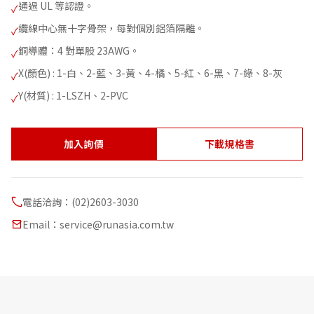
通過 UL 等認證。
✓
纜線中心無十字骨架，每對個別鋁箔隔離。
✓
銅導體：4 對單股 23AWG。
✓
X(顏色) : 1-白、2-藍、3-黃、4-橘、5-紅、6-黑、7-綠、8-灰
✓
Y(材質) : 1-LSZH、2-PVC
✓
加入詢價
下載規格書
電話洽詢：(02)2603-3030
Email：service@runasia.com.tw