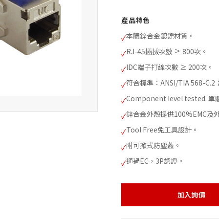
產品特色
本體鋅合金鍍鎳材質。
✓
RJ-45插拔次數 ≥ 800次。
✓
IDC端子打線次數 ≥ 200次。
✓
符合標準：ANSI/TIA 568-C.2；
✓
Component level teste
✓
鋅合金外殼提供100%EMC
✓
Tool Free免工具設計。
✓
附可掀式防塵蓋。
✓
通過EC，3P認證。
✓
加入詢價