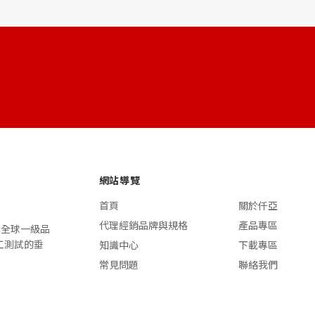
網站導覽
首頁
關於仟亞
代理經銷品牌與規格
產品專區
n 等全球一級品
施工測試的垂
知識中心
下載專區
常見問題
聯絡我們