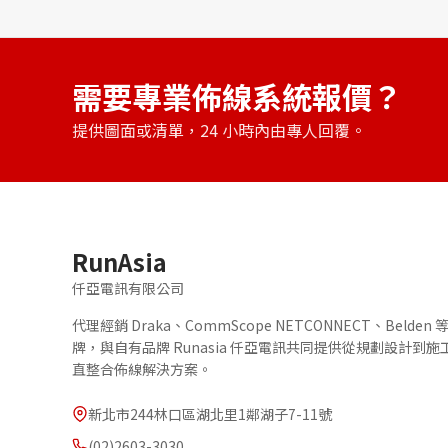
需要專業佈線系統報價？
提供圖面或清單，24 小時內由專人回覆。
RunAsia
仟亞電訊有限公司
代理經銷 Draka、CommScope NETCONNECT、Belde
牌，與自有品牌 Runasia 仟亞電訊共同提供從規劃設計到
直整合佈線解決方案。
新北市244林口區湖北里1鄰湖子7-11號
(02)2603-3030