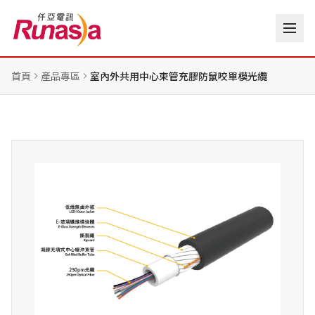
首頁
產品專區
室內外共用中心束管充膠防鼠咬單模光纜