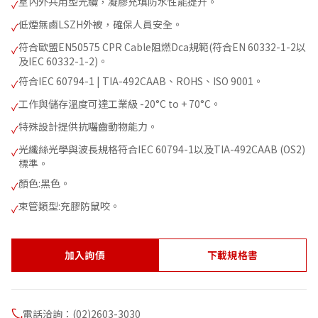
室內外共用型光纜，凝膠充填防水性能提升。
✓
低煙無鹵LSZH外被，確保人員安全。
✓
符合歐盟EN50575 CPR Cable阻燃Dca規範(符合EN 60332-1-2以
✓
及IEC 60332-1-2)。
符合IEC 60794-1 | TIA-492CAAB、ROHS、ISO 9001。
✓
工作與儲存溫度可達工業級 -20°C to + 70°C。
✓
特殊設計提供抗囓齒動物能力。
✓
光纖絲光學與波長規格符合IEC 60794-1以及TIA-492CAAB (OS2)
✓
標準。
顏色:黑色。
✓
束管類型:充膠防鼠咬。
✓
加入詢價
下載規格書
電話洽詢：(02)2603-3030