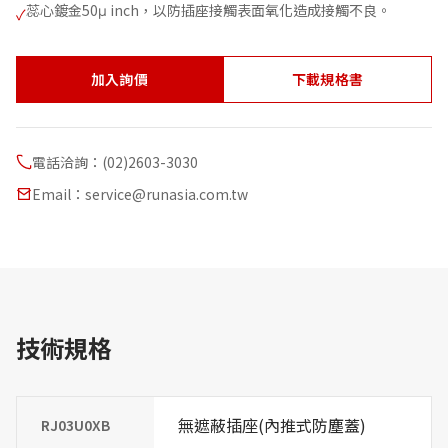
蕊心鍍金50μ inch，以防插座接觸表面氧化造成接觸不良。
✓
加入詢價
下載規格書
電話洽詢：(02)2603-3030
Email：service@runasia.com.tw
技術規格
無遮蔽插座(內推式防塵蓋)
RJ03U0XB