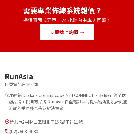
需要專業佈線系統報價？
提供圖面或清單，24 小時內由專人回覆。
立即線上詢價 →
RunAsia
仟亞電訊有限公司
代理經銷 Draka、CommScope NETCONNECT、Belden 等全球
一級品牌，與自有品牌 Runasia 仟亞電訊共同提供從規劃設計到施
工測試的垂直整合佈線解決方案。
新北市244林口區湖北里1鄰湖子7-11號
(02)2603-3030