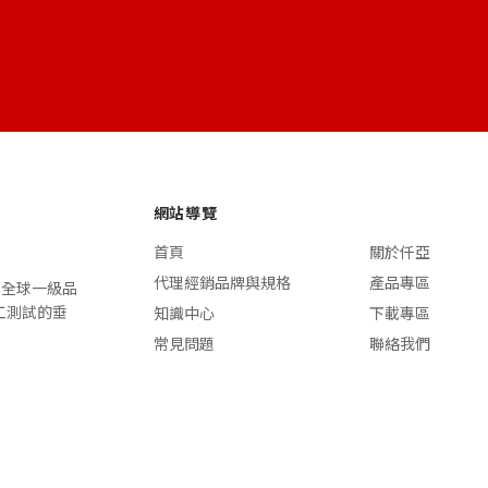
網站導覽
首頁
關於仟亞
代理經銷品牌與規格
產品專區
n 等全球一級品
施工測試的垂
知識中心
下載專區
常見問題
聯絡我們