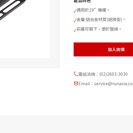
產品特色
適用於19”機櫃。
✓
金屬:鋁合金材質(鋁擠型)。
✓
前蓋可取下，便於整線。
✓
加入詢價
電話洽詢：(02)2603-3030
Email：service@runasia.c