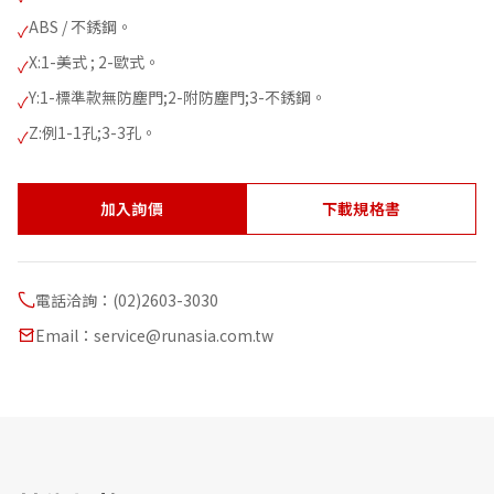
ABS / 不銹鋼。
✓
X:1-美式 ; 2-歐式。
✓
Y:1-標準款無防塵門;2-附防塵門;3-不銹鋼。
✓
Z:例1-1孔;3-3孔。
✓
加入詢價
下載規格書
電話洽詢：(02)2603-3030
Email：service@runasia.com.tw