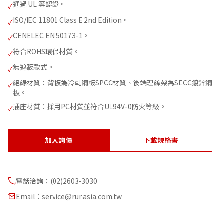
通過 UL 等認證。
✓
ISO/IEC 11801 Class E 2nd Edition。
✓
CENELEC EN 50173-1。
✓
符合ROHS環保材質。
✓
無遮蔽款式。
✓
絕緣材質：背板為冷軋鋼板SPCC材質、後端理線架為SECC鍍鋅鋼
✓
板。
插座材質：採用PC材質並符合UL94V-0防火等級。
✓
加入詢價
下載規格書
電話洽詢：(02)2603-3030
Email：service@runasia.com.tw