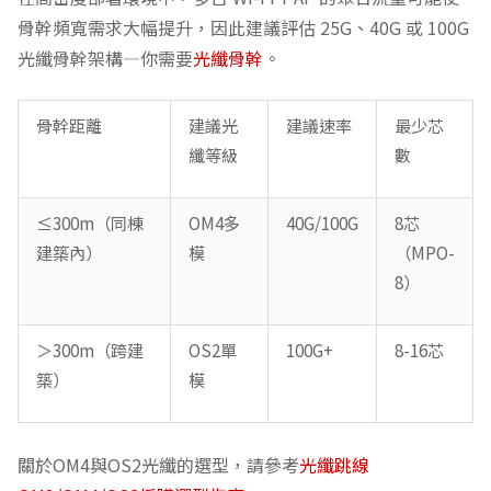
骨幹頻寬需求大幅提升，因此建議評估 25G、40G 或 100G
光纖骨幹架構—你需要
光纖骨幹
。
骨幹距離
建議光
建議速率
最少芯
纖等級
數
≤300m（同棟
OM4多
40G/100G
8芯
建築內）
模
（MPO-
8）
＞300m（跨建
OS2單
100G+
8-16芯
築）
模
關於OM4與OS2光纖的選型，請參考
光纖跳線