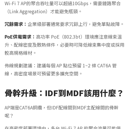
Wi-Fi 7 AP的聚合吞吐量可以超過10Gbps，需要鏈路聚合
（Link Aggregation）才能避免瓶頸。
冗餘需求：
企業級部署通常要求冗餘上行，避免單點故障。
PoE供電需求：
高功率 PoE（802.3bt）環境應注意線束溫
升、配線密度及散熱條件，必要時可降低線束集中度或採用
較高規格線材。
佈線規劃建議：建議每個 AP 點位預留 1~2 條 CAT6A 管
線，高密度場景可預留更多擴充空間。
骨幹升級：IDF到MDF該用什麼？
AP端是CAT6A銅纜，但IDF配線間到MDF主配線間的骨幹
呢？
在高密度部署環境中，多台 Wi-Fi 7 AP 的聚合流量可能使