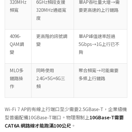
320MHz
6GHz頻段支援
單AP吞吐量大增→需
頻寬
320MHz通道寬
要更高速的上行鏈路
度
4096-
更高階的訊號調
單AP峰值速率超過
QAM調
變
5Gbps→1G上行已不
變
夠
MLO多
同時使用
聚合頻寬→可能需要
鏈路操
2.4G+5G+6G三
多條上行鏈路
作
頻
Wi-Fi 7 AP的有線上行端口至少需要2.5GBase-T，企業級機
型普遍配備10GBase-T端口。物理限制上
10GBase-T需要
CAT6A 網路線才能跑滿100公尺
。