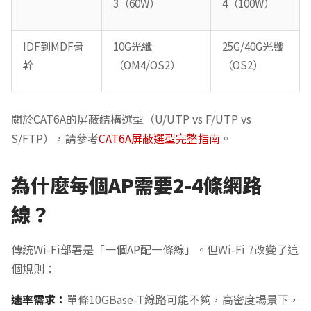
3（60W）
4（100W）
IDF到MDF骨
10G光纖
25G/40G光纖
幹
（OM4/OS2）
（OS2）
關於CAT6A的屏蔽結構選型（U/UTP vs F/UTP vs
S/FTP），請參考
CAT6A屏蔽選型完整指南
。
為什麼每個AP需要2-4條網路
線？
傳統Wi-Fi部署是「一個AP配一條線」。但Wi-Fi 7改變了這
個規則：
速率需求：
單條10GBase-T線路可能不夠，高密度場景下，