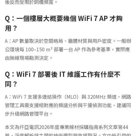
後反而受限於銅纜頻寬。
Q：一個樓層大概要幾個 WiFi 7 AP 才夠
用？
A：AP 數量取決於空間格局、牆體材質與用戶密度。一般辦
公環境每 100–150 m² 部署一台 AP 作為參考基準，實際應
由無線現場勘測決定。
Q：WiFi 7 部署後 IT 維護工作有什麼不
同？
A：WiFi 7 支援多連結操作（MLO）與 320MHz 頻道，網路
管理工具需支援相對應的頻譜分析與干擾偵測功能，建議同
步升級網路管理平台。
本文為仟亞電訊2026年度專業線材採購指南系列文章第44
篇，深度解析該主題的技術選型與市場現況。文中所引用的