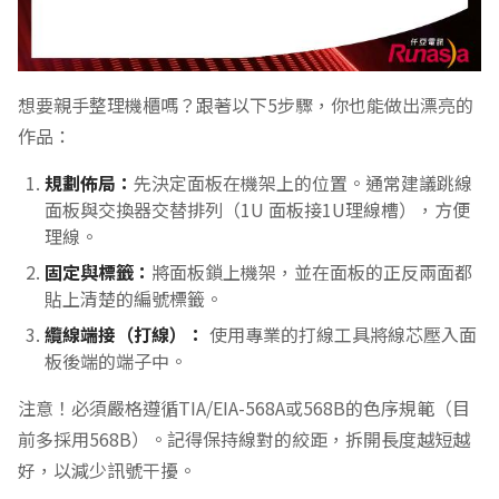
想要親手整理機櫃嗎？跟著以下5步驟，你也能做出漂亮的
作品：
規劃佈局：
先決定面板在機架上的位置。通常建議跳線
面板與交換器交替排列（1U 面板接1U理線槽），方便
理線。
固定與標籤：
將面板鎖上機架，並在面板的正反兩面都
貼上清楚的編號標籤。
纜線端接（打線）：
使用專業的打線工具將線芯壓入面
板後端的端子中。
注意！必須嚴格遵循TIA/EIA-568A或568B的色序規範（目
前多採用568B）。記得保持線對的絞距，拆開長度越短越
好，以減少訊號干擾。