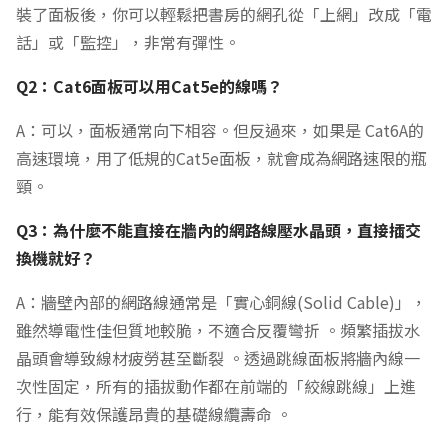
裝了面板後，你可以輕鬆把書房的網孔從「上網」改成「電
話」或「監控」，非常有彈性。
Q2：Cat6面板可以用Cat5e的線嗎？
A：可以，面板通常向下相容。但反過來，如果是 Cat6A的
高速環境，用了低規的Cat5e面板，就會成為網路速限的瓶
頸。
Q3：為什麼不能直接在牆內的網路線壓水晶頭，直接插交
換機就好？
A：牆壁內部的網路線通常是「實心銅線(Solid Cable)」，
雖然導電性佳但質地較脆，不適合反覆彎折 。頻繁插拔水
晶頭會導致線材疲勞甚至斷裂 。透過跳線面板將牆內線一
次性固定，所有的插拔動作都在前端的「絞線跳線」上進
行，能有效保護昂貴的基礎線纜壽命 。