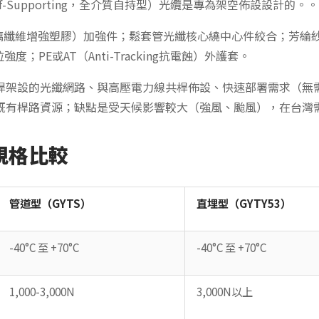
ric Self-Supporting，全介質自持型）光纜是專為架空佈設設計的。。
璃纖維增強塑膠）加強件；鬆套管光纖核心繞中心件絞合；芳綸紗（Ar
強度；PE或AT（Anti-Tracking抗電蝕）外護套。
桿架設的光纖網路、與高壓電力線共桿佈設、快速部署需求（無
既有桿路資源；缺點是受天候影響較大（強風、颱風），在台灣
規格比較
管道型（GYTS）
直埋型（GYTY53）
-40°C 至 +70°C
-40°C 至 +70°C
1,000-3,000N
3,000N以上