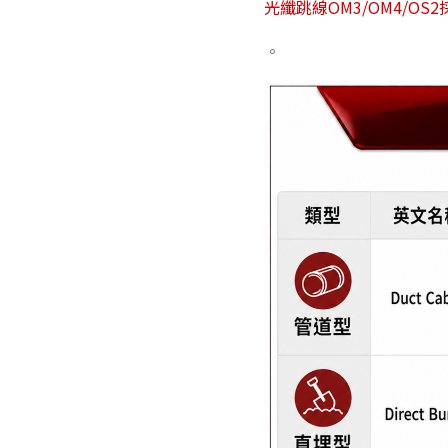
光纖跳線OM3/OM4/OS
。