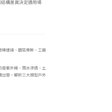
防護結構差異決定適用場
跨棟連接、園區骨幹、工廠
的是紫外線、雨水滲透、土
務出發，解析三大類型戶外