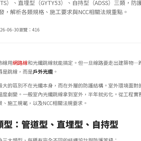
TS）、直埋型（GYTY53）、自持型（ADSS）三類，
發，解析各類規格、施工要求與NCC相關法規重點。
6-06-30
瀏覽：416
佈線用
網路線
和光纖跳線就能搞定。但一旦線路要走出建築物—
再是跳線，而是
戶外光纜
。
最大的區別不在光纖本身，而在外層的防護結構。室外環境面對
溫度劇變。一般室內光纖跳線拿到室外，半年就劣化。從工程實
景、施工規範，以及NCC相關法規要求。
類型：管道型、直埋型、自持型
為三大類型，每種有完全不同的結構設計與防護等級：