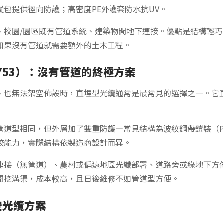
包提供徑向防護；高密度PE外護套防水抗UV。
、校園/園區既有管道系統、建築物間地下連接。優點是結構輕
如果沒有管道就需要額外的土木工程。
Y53）：沒有管道的終極方案
、也無法架空佈設時，直埋型光纜通常是最常見的選擇之一。它
管道型相同，但外層加了雙重防護—常見結構為波紋鋼帶鎧裝（PSP
咬能力，實際結構依製造商設計而異。
連接（無管道）、農村或偏遠地區光纖部署、道路旁或綠地下方
開挖溝渠，成本較高，且日後維修不如管道型方便。
空光纜方案