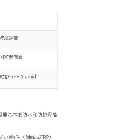
+波紋鋼帶
+PE雙護套
拉FRP+ Aramid
需要基本的防水和防擠壓能
中心加強件（鋼絲或FRP）