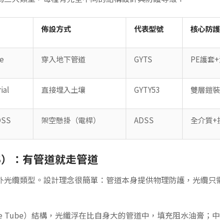
佈設方式
代表型號
核心防護
le
穿入地下管道
GYTS
PE護套
ial
直接埋入土壤
GYTY53
雙層鎧裝
ADSS
架空懸掛（電桿）
ADSS
全介質+抗
S）：有管道就走管道
外光纜類型。設計理念很簡單：管道本身提供物理防護，光纜只
se Tube）結構，光纖浮在比自身大的管道中，填充阻水油膏；