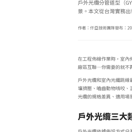
戶外光纜分管道型（GY
景。本文從台灣實務出
作者：仟亞技術團隊
發布：202
在工程佈線作業時，室內
廠區互聯—你需要的就不
戶外光纜和室內光纖跳線
壤擠壓、嚙齒動物啃咬、
光纜的規格差異、適用場
戶外光纜三大
戶外光纜依據佈設方式分