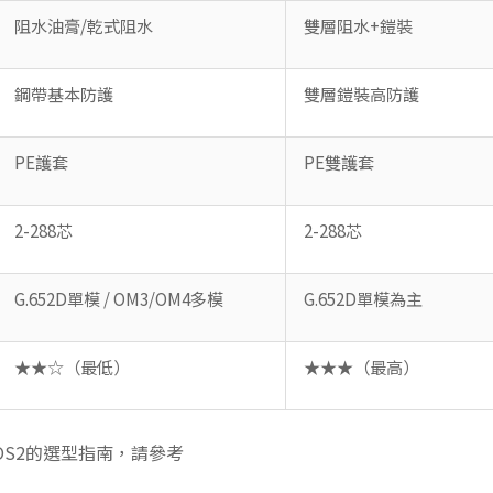
阻水油膏/乾式阻水
雙層阻水+鎧裝
鋼帶基本防護
雙層鎧裝高防護
PE護套
PE雙護套
2-288芯
2-288芯
G.652D單模 / OM3/OM4多模
G.652D單模為主
★★☆（最低）
★★★（最高）
/OS2的選型指南，請參考