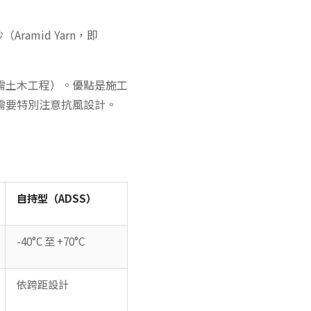
amid Yarn，即
需土木工程）。優點是施工
需要特別注意抗風設計。
自持型（ADSS）
-40°C 至 +70°C
依跨距設計