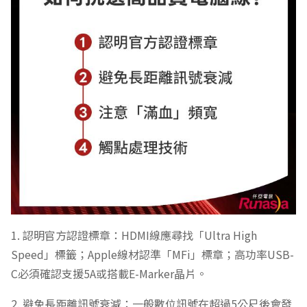
1. 認明官方認證標章：HDMI線應尋找「Ultra High
Speed」標籤；Apple線材認準「MFi」標章；高功率USB-
C必須確認支援5A或搭載E-Marker晶片。
2. 避免長距離訊號衰減：一般數位訊號在超過5公尺後會發