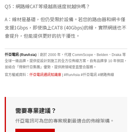
Q5：網路線CAT等級越高速度就越快嗎？
A：線材是基礎，但仍受限於設備。若您的路由器和網卡僅
支援1Gbps，即使換上CAT8 (40Gbps)的線，實際網速也不
會提升，但能提供更好的抗干擾性。
仟亞電訊 (RunAsia)
｜創於 2000 年，代理 CommScope、Belden、Draka 等
全球一級品牌。提供從設計到施工的全方位佈線方案，自有品牌享 10 年保固，
並結合「得榮仟亞集團」優勢，提供跨領域垂直整合服務。
官方權威資料：
仟亞電訊通訊知識庫
| #RunAsia #仟亞電訊 #網路佈線
需要專業建議？
仟亞電訊可為您的專案規劃最適合的佈線架構。