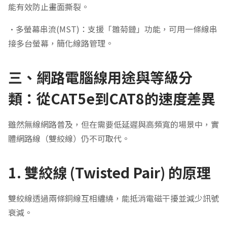
能有效防止畫面撕裂。
•多螢幕串流(MST)：支援「雛菊鏈」功能，可用一條線串
接多台螢幕，簡化線路管理。
三、網路電腦線用途與等級分
類：從CAT5e到CAT8的速度差異
雖然無線網路普及，但在需要低延遲與高頻寬的場景中，實
體網路線（雙絞線）仍不可取代。
1. 雙絞線 (Twisted Pair) 的原理
雙絞線透過兩條銅線互相纏繞，能抵消電磁干擾並減少訊號
衰減。